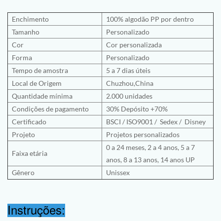
Enchimento
100% algodão PP por dentro
Tamanho
Personalizado
Cor
Cor personalizada
Forma
Personalizado
Tempo de amostra
5 a 7 dias úteis
Local de Origem
Chuzhou,China
Quantidade mínima
2.000 unidades
Condições de pagamento
30% Depósito +70%
Certificado
BSCI
/
ISO9001
/
Sedex /
Disney
Projeto
Projetos personalizados
0 a 24 meses, 2 a 4 anos, 5 a 7
Faixa etária
anos, 8 a 13 anos, 14 anos UP
Gênero
Unissex
Instruções: