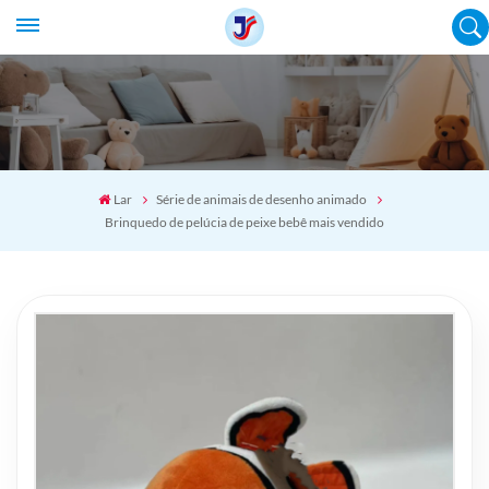
Lar
Série de animais de desenho animado
Brinquedo de pelúcia de peixe bebê mais vendido