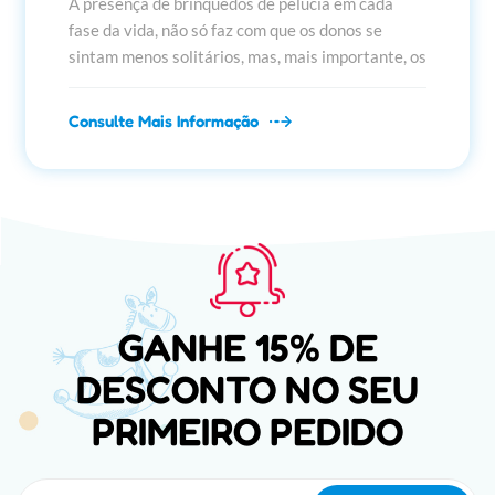
A presença de brinquedos de pelúcia em cada
fase da vida, não só faz com que os donos se
sintam menos solitários, mas, mais importante, os
brinquedos de pelúcia se tornam uma extensão
dos relacionamentos sociais e do eu passado.
Consulte Mais Informação
Uma publicaç&at...
GANHE 15% DE
DESCONTO NO SEU
PRIMEIRO PEDIDO