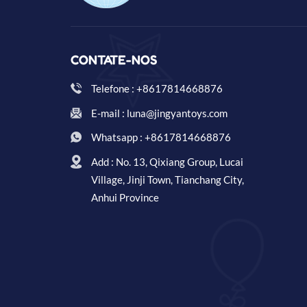
CONTATE-NOS
Telefone : +8617814668876
E-mail : luna@jingyantoys.com
Whatsapp : +8617814668876
Add : No. 13, Qixiang Group, Lucai
Village, Jinji Town, Tianchang City,
Anhui Province