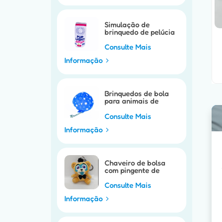
Simulação de
brinquedo de pelúcia
para cachorro de
estimação
Consulte Mais
Informação
Brinquedos de bola
para animais de
estimação
personalizados
Consulte Mais
Informação
Chaveiro de bolsa
com pingente de
pelúcia
personalizável
Consulte Mais
Informação