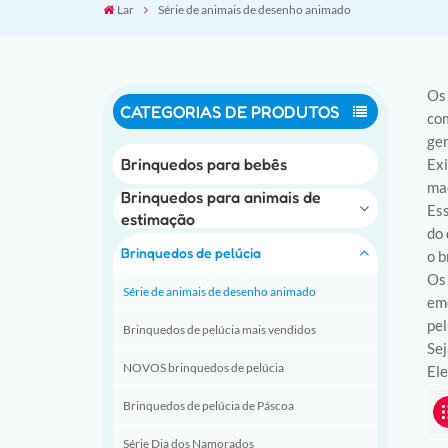
Lar
Série de animais de desenho animado
Os 
CATEGORIAS DE PRODUTOS
com
ger
Brinquedos para bebês
Exi
mac
Brinquedos para animais de
Ess
estimação
do 
Brinquedos de pelúcia
o b
Os 
Série de animais de desenho animado
emo
pel
Brinquedos de pelúcia mais vendidos
Sej
NOVOS brinquedos de pelúcia
Ele
Brinquedos de pelúcia de Páscoa
Série Dia dos Namorados