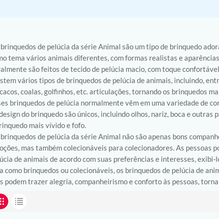
brinquedos de pelúcia da série Animal são um tipo de brinquedo ador
o tema vários animais diferentes, com formas realistas e aparências
almente são feitos de tecido de pelúcia macio, com toque confortável
stem vários tipos de brinquedos de pelúcia de animais, incluindo, entre
acos, coalas, golfinhos, etc. articulações, tornando os brinquedos ma
es brinquedos de pelúcia normalmente vêm em uma variedade de core
design do brinquedo são únicos, incluindo olhos, nariz, boca e outr
rinquedo mais vívido e fofo.
brinquedos de pelúcia da série Animal não são apenas bons companh
ções, mas também colecionáveis para colecionadores. As pessoas po
úcia de animais de acordo com suas preferências e interesses, exibi-l
a como brinquedos ou colecionáveis, os brinquedos de pelúcia de an
s podem trazer alegria, companheirismo e conforto às pessoas, torna