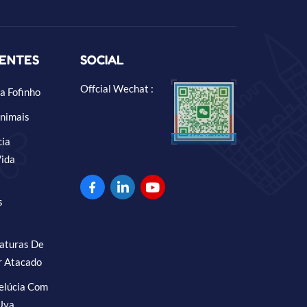
UENTES
SOCIAL
Offcial Wechat :
a Fofinho
nimais
cia
Vida
s
iaturas De
r Atacado
elúcia Com
Uva