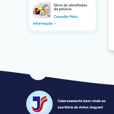
Série de almofadas
de pelúcia
personalizáveis para
a Páscoa
Consulte Mais
Informação
Calorosamente bem-vindo ao
escritório de Anhui Jingyan!