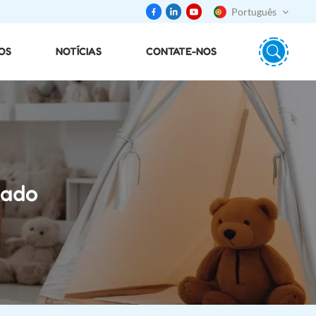
Português
OS
NOTÍCIAS
CONTATE-NOS
English
português
日本語
español
mado
русский