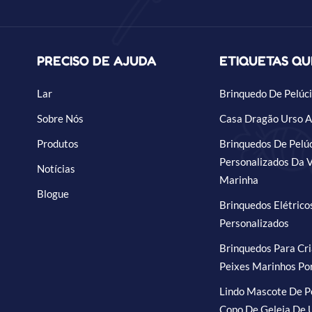
PRECISO DE AJUDA
ETIQUETAS Q
Lar
Brinquedo De Pelúci
Sobre Nós
Casa Dragão Urso A
Produtos
Brinquedos De Pelú
Personalizados Da 
Notícias
Marinha
Blogue
Brinquedos Elétrico
Personalizados
Brinquedos Para Cr
Peixes Marinhos Po
Lindo Mascote De P
Copo De Geleia De 