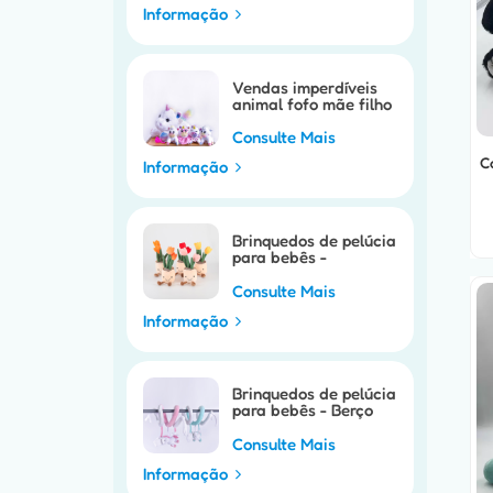
Informação
Vendas imperdíveis
animal fofo mãe filho
unicórnio
Consulte Mais
C
Informação
Brinquedos de pelúcia
para bebês -
brinquedo de
fantoche móvel para
Consulte Mais
carrinho de bebê
Informação
Brinquedos de pelúcia
para bebês - Berço
móvel para bebê,
brinquedo de berço
Consulte Mais
de cavalo fofo
Informação