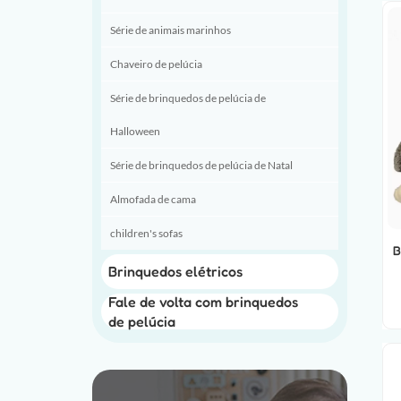
Série de animais marinhos
Chaveiro de pelúcia
Série de brinquedos de pelúcia de
Halloween
Série de brinquedos de pelúcia de Natal
Almofada de cama
children's sofas
B
Brinquedos elétricos
Fale de volta com brinquedos
de pelúcia