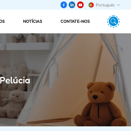
Português
OS
NOTÍCIAS
CONTATE-NOS
English
português
日本語
español
Pelúcia
русский