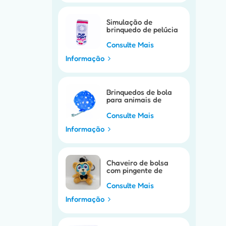
Simulação de
brinquedo de pelúcia
para cachorro de
estimação
Consulte Mais
Informação
Brinquedos de bola
para animais de
estimação
personalizados
Consulte Mais
Informação
Chaveiro de bolsa
com pingente de
pelúcia
personalizável
Consulte Mais
Informação