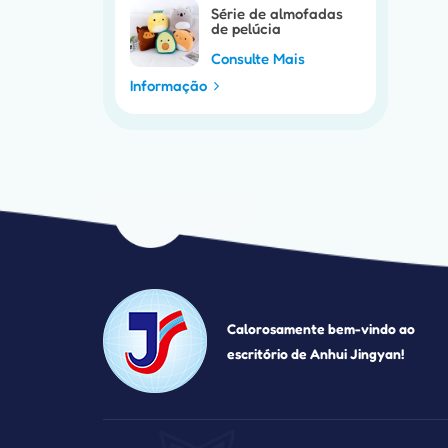
Série de almofadas
de pelúcia
personalizáveis para
a Páscoa
Consulte Mais
Informação
Calorosamente bem-vindo ao
escritório de Anhui Jingyan!