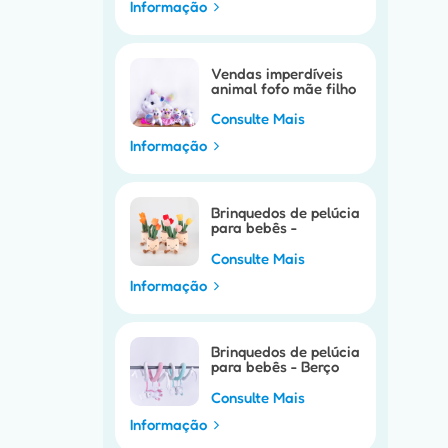
Informação
Vendas imperdíveis
animal fofo mãe filho
unicórnio
Consulte Mais
Informação
Brinquedos de pelúcia
para bebês -
brinquedo de
fantoche móvel para
Consulte Mais
carrinho de bebê
Informação
Brinquedos de pelúcia
para bebês - Berço
móvel para bebê,
brinquedo de berço
Consulte Mais
de cavalo fofo
Informação