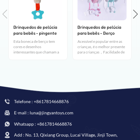
Brinquedos de pelúcia
Brinquedos de pelúcia
para bebês - pingente
para bebês - Berço
de boneca para carrinho
móvel para bebê,
Esta boneca de berço tem
Acessível e popular entre as
de bebê
brinquedo de berço de
cores e desenhos
crianças, é o melhor presente
cavalo fofo
interessantes que chamam a
para crianças，Facilidade de
atenção das crianças.Os
uso, materiais inofensivos,
brinquedos podem servir
alta segurança
como chocalhos que podem
estimular a audição do bebê.
Telefone : +8617814668876
E-mail : luna@jingyantoys.com
Whatsapp : +8617814668876
Add : No. 13, Qixiang Group, Lucai Village, Jinji Town,