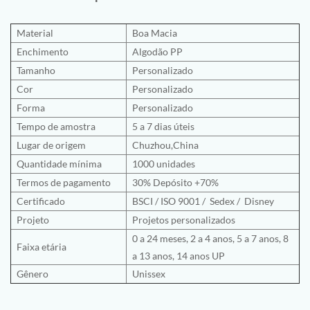
Material
Boa Macia
Enchimento
Algodão PP
Tamanho
Personalizado
Cor
Personalizado
Forma
Personalizado
Tempo de amostra
5 a 7 dias úteis
Lugar de origem
Chuzhou,China
Quantidade mínima
1000 unidades
Termos de pagamento
30% Depósito +70%
Certificado
BSCI
/
ISO 9001
/
Sedex /
Disney
Projeto
Projetos personalizados
0 a 24 meses, 2 a 4 anos, 5 a 7 anos, 8
Faixa etária
a 13 anos, 14 anos UP
Gênero
Unissex